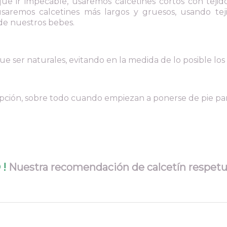
que ir impecable, usaremos calcetines cortos con teji
usaremos calcetines más largos y gruesos, usando tej
de nuestros bebes.
ue ser naturales, evitando en la medida de lo posible los s
ión, sobre todo cuando empiezan a ponerse de pie para 
 !
Nuestra recomendación de calcetín respet