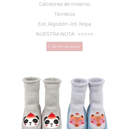
Calcetines de Invierno
Térmicos
Ext. Algodón -Int. felpa
NUESTRA NOTA : ⭐️⭐️⭐️⭐️⭐️
Ver en amazon