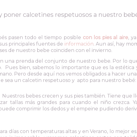
y poner calcetines respetuosos a nuestro beb
és pasen todo el tiempo posible
con los pies al aire
, y
us principales fuentes de
información
. Aun así, hay m
eses de nuestro bebe coinciden con el invierno.
e en una prenda del conjunto de nuestro bebe. Por lo 
. Pues bien, sabemos lo importante que es la estétic
mano. Pero desde aquí nos vemos obligados a hacer un
ue sea un calcetin respetuoso y apto para nuestro bebé:
Nuestros bebes crecen y sus pies también. Tiene que 
lizar tallas más grandes para cuando el niño crezca.
uede comprimir los dedos y el empeine pudiendo deriv
ra días con temperaturas altas y en Verano, lo mejor es q