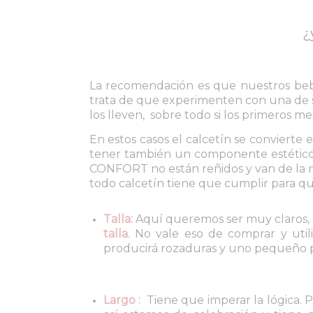
¿
La recomendación es que nuestros beb
trata de que experimenten con una de s
los lleven, sobre todo si los primeros m
En estos casos el calcetín se conviert
tener también un componente estético
CONFORT no están reñidos y van de la 
todo calcetín tiene que cumplir para q
Talla:
Aquí queremos ser muy claros, 
talla
. No vale eso de comprar y uti
producirá rozaduras y uno pequeño p
Largo :
Tiene que imperar la lógica. Pa