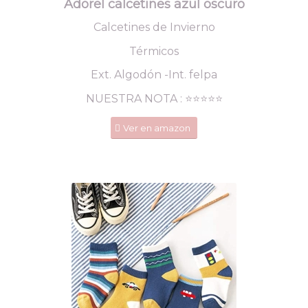
Adorel calcetines azul oscuro
Calcetines de Invierno
Térmicos
Ext. Algodón -Int. felpa
NUESTRA NOTA : ⭐️⭐️⭐️⭐️⭐️
Ver en amazon