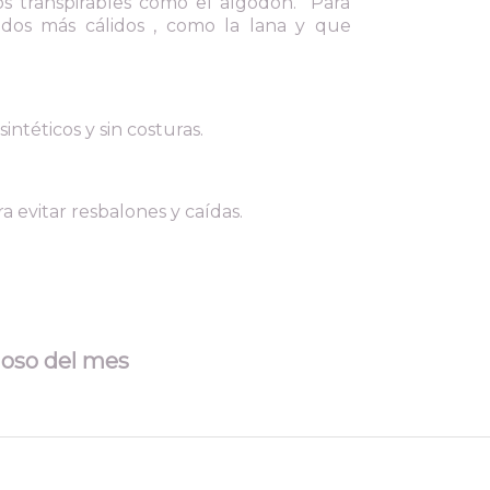
dos transpirables como el algodón. Para
idos más cálidos , como la lana y que
intéticos y sin costuras.
evitar resbalones y caídas.
uoso del mes