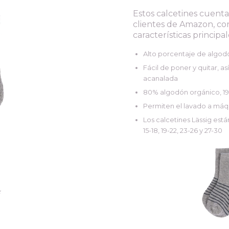
Estos calcetines cuenta
clientes de Amazon, con
características principa
Alto porcentaje de algodó
Fácil de poner y quitar, a
acanalada
80% algodón orgánico, 19
Permiten el lavado a máq
Los calcetines Lässig está
15-18, 19-22, 23-26 y 27-30
️